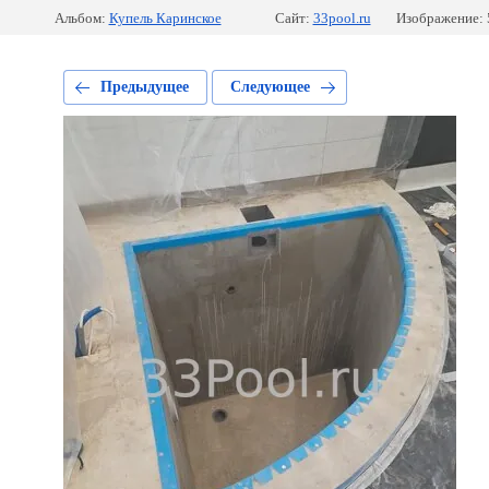
Альбом:
Купель Каринское
Сайт:
33pool.ru
Изображение: 
Предыдущее
Следующее